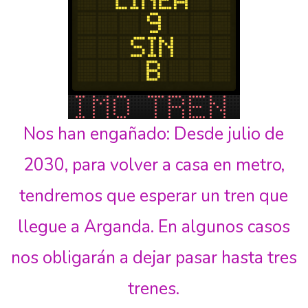
Nos han engañado: Desde julio de
2030, para volver a casa en metro,
tendremos que esperar un tren que
llegue a Arganda. En algunos casos
nos obligarán a dejar pasar hasta tres
trenes.